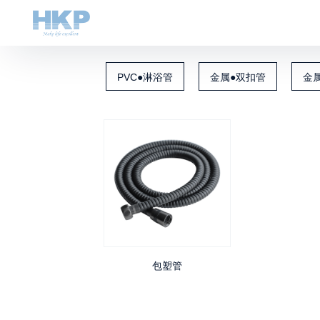
PVC●淋浴管
金属●双扣管
金
包塑管