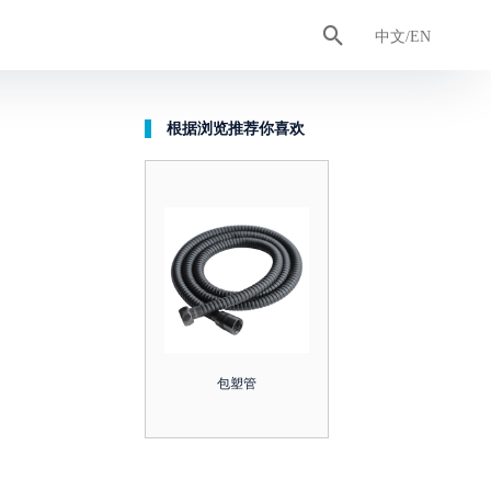

认证证书
排水管
合作客户
工具管
卫浴智造
中文/EN
根据浏览推荐你喜欢
包塑管