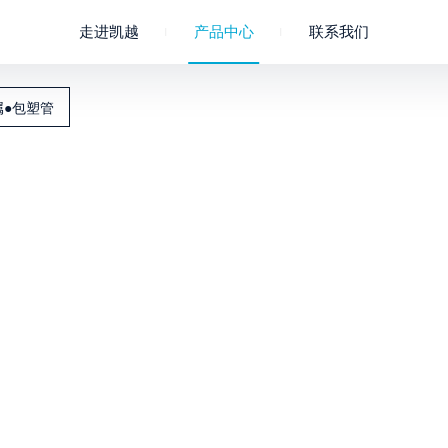
走进凯越
产品中心
联系我们
公司概况
成员企业
聚氯乙烯
企业文化
淋浴软管
联系我们
凯越荣誉
进水管
属●包塑管