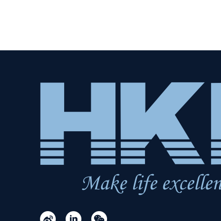


