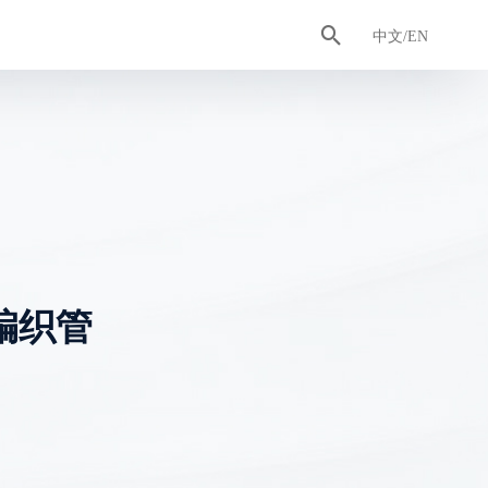

认证证书
排水管
合作客户
工具管
卫浴智造
中文/EN
编织管