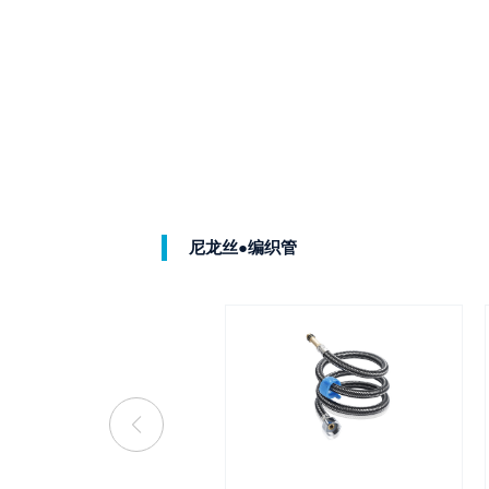
尼龙丝●编织管